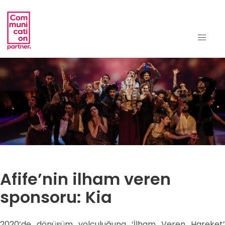
Afife’nin ilham veren
sponsoru: Kia
2020’de dönüşüm yolculuğuna ‘İlham Veren Hareket’