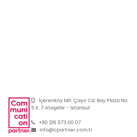
İçerenköy Mh. Çayır Cd. Bay Plaza No:
5 K: 7 Ataşehir
-
İstanbul
+90 216 573 00 07
info@cpartner.com.tr