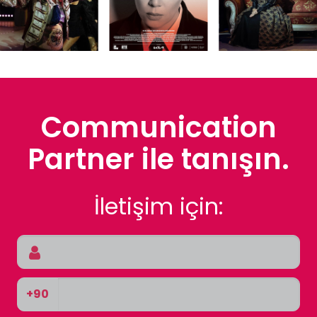
Communication
Partner ile tanışın.
İletişim için:
+90