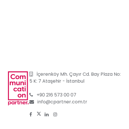
İçerenköy Mh. Çayır Cd. Bay Plaza No:
5 K: 7 Ataşehir
-
İstanbul
+90 216 573 00 07
info@cpartner.com.tr